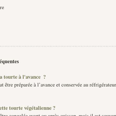
re
équentes 
a tourte à l'avance  ?
ut être préparée à l’avance et conservée au réfrigérateur
ette tourte végétalienne ?
être congelée avant ou après cuisson, mais il est souven