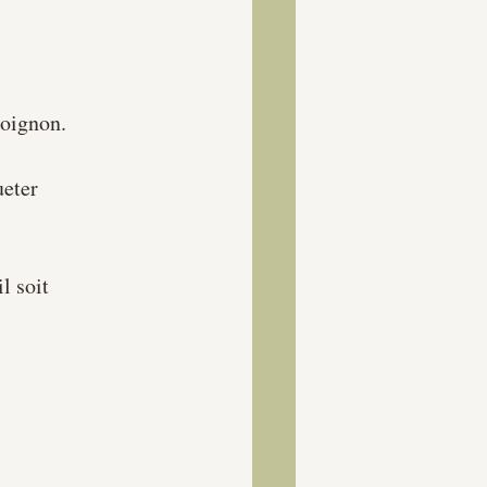
'oignon. 
eter 
l soit 