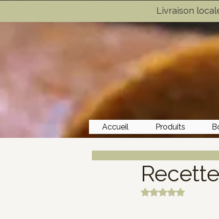
Livraison loca
Accueil
Produits
B
Recette
Noté NaN étoiles