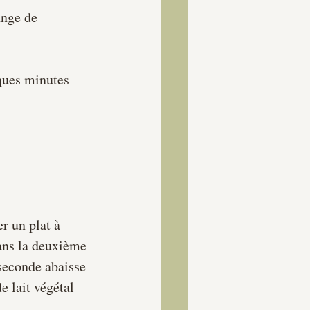
nge de     
ques minutes 
r un plat à 
dans la deuxième 
 seconde abaisse 
e lait végétal 