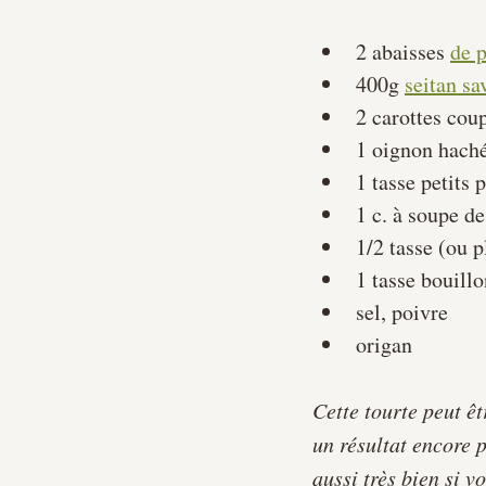
2 abaisses 
de p
400g 
seitan s
2 carottes cou
1 oignon hach
1 tasse petits 
1 c. à soupe d
1/2 tasse (ou 
1 tasse bouill
sel, poivre
origan
Cette tourte peut êt
un résultat encore
aussi très bien si 