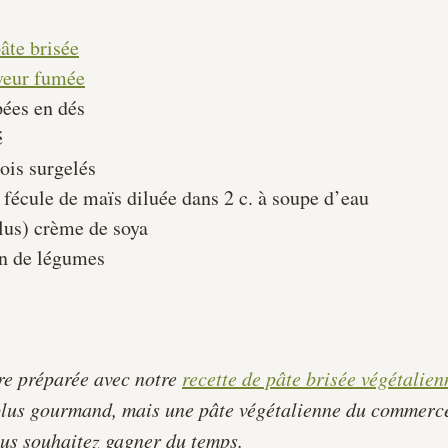
âte brisée
aveur fumée
pées en dés
é
pois surgelés
e fécule de maïs diluée dans 2 c. à soupe d’eau
plus) crème de soya
on de légumes
re préparée avec notre 
recette de pâte brisée végétalien
 plus gourmand, mais une pâte végétalienne du commerce
vous souhaitez gagner du temps.