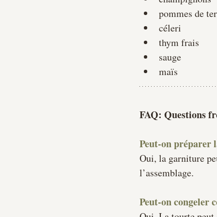
pommes de ter
céleri
thym frais
sauge
maïs
FAQ: Questions fr
Peut-on préparer l
Oui, la garniture pe
l’assemblage.
Peut-on congeler c
Oui. La tourte peut 