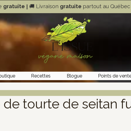
le
gratuite
Livraison
gratuite
partout au Québec 
|
🚚
outique
Recettes
Blogue
Points de vent
 de tourte de seitan 
 sur 5.