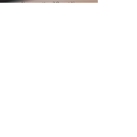
Une question ? On est là.
514-835-8802
laurentvanderwee.lissue@gmail.com
LA MANUFACTURE
Sainte-Agathe-des-Monts, QC,
J8C 3S4
NOUS SUIVRE
FAQ
Qu’est-ce que le seitan ? →
Livraison, termes &conditions
Politique de confidentialité
Politique des cookies