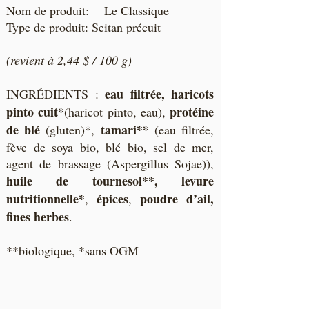
Nom de produit: Le Classique
Type de produit: Seitan précuit
(revient à 2,44 $ / 100 g)
eau filtrée, haricots
​INGRÉDIENTS :
pinto cuit*
protéine
(haricot pinto, eau),
de blé
tamari**
(gluten)*,
(eau filtrée,
fève de soya bio, blé bio, sel de mer,
agent de brassage (Aspergillus Sojae)),
huile de tournesol**, levure
nutritionnelle*
épices
poudre d’ail,
,
,
fines herbes
.
**biologique, *sans OGM