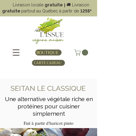
Livraison locale
gratuite
|
🚚
Livraison
gratuite
partout au Québec à partir de
125$*
BOUTIQUE
CARTE CADEAU
SEITAN LE CLASSIQUE
Une alternative végétale riche en
protéines pour cuisiner
simplement
Fait à partir d'haricot pinto