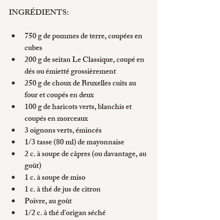
INGRÉDIENTS:
750 g de pommes de terre, coupées en 
cubes
200 g de seitan Le Classique, coupé en 
dés ou émietté grossièrement
250 g de choux de Bruxelles cuits au 
four et coupés en deux
100 g de haricots verts, blanchis et 
coupés en morceaux
3 oignons verts, émincés
1/3 tasse (80 ml) de mayonnaise
2 c. à soupe de câpres (ou davantage, au 
goût)
1 c. à soupe de miso
1 c. à thé de jus de citron 
Poivre, au goût
1/2 c. à thé d'origan séché