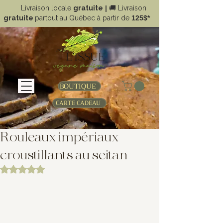
Livraison locale
gratuite
|
🚚
Livraison
gratuite
partout au Québec à partir de
125$*
BOUTIQUE
CARTE CADEAU
Rouleaux impériaux
croustillants au seitan
Noté NaN étoiles sur 5.