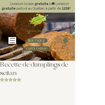
Livraison locale
gratuite
|
🚚
Livraison
gratuite
partout au Québec à partir de
125$*
BOUTIQUE
CARTE CADEAU
Recette de dumplings de
seitan
Noté NaN étoiles sur 5.