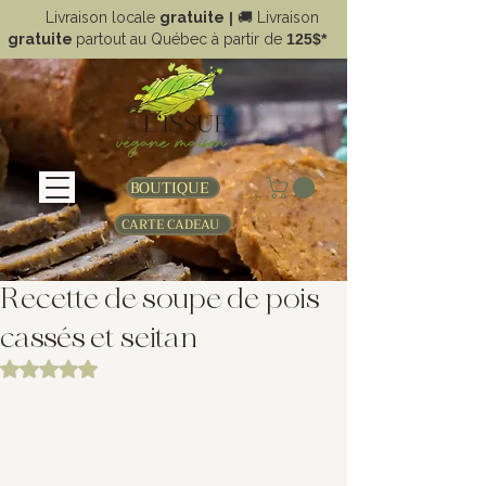
Livraison locale
gratuite
|
🚚
Livraison
gratuite
partout au Québec à partir de
125$*
BOUTIQUE
CARTE CADEAU
Recette de soupe de pois
cassés et seitan
Noté NaN étoiles sur 5.