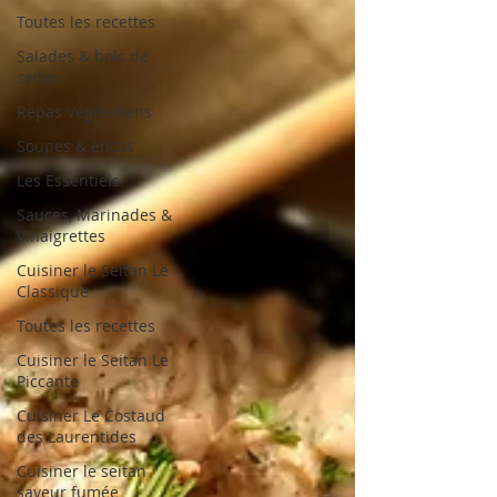
Toutes les recettes
Salades & bols de
seitan
Repas Végétaliens
Soupes & encas
Les Essentiels
Sauces, Marinades &
Vinaigrettes
Cuisiner le Seitan Le
Classique
Toutes les recettes
Cuisiner le Seitan Le
Piccante
Cuisiner Le Costaud
des Laurentides
Cuisiner le seitan
saveur fumée