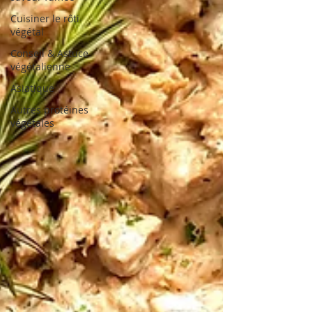
Cuisiner le rôti
végétal
Conseil & Astuce
végétalienne
Asiatique
Autres protéines
végétales