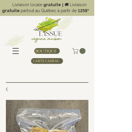
Livraison locale
gratuite
|
🚚
Livraison
gratuite
partout au Québec à partir de
125$*
BOUTIQUE
CARTE CADEAU