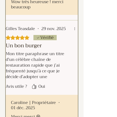
Wow très heureuse ! merci
beaucoup
Gilles Teasdale
•
29 nov. 2025
Vérifié
Noté 5 sur 5.
Un bon burger
Mon titre paraphrase un titre
d’un célèbre chaîne de
restauration rapide que j’ai
fréquenté jusqu’à ce que je
décide d’adopter une
alimentation végétale. Si cette
Avis utile ?
Oui
chaîne prétend qu’elle fait de
bon burgers, je qualifierais ceux
vendus par l’Issue de
Caroline | Propriétaire
•
SUPERBEMENT bons. Tellement
01 déc. 2025
pas comparables et tellement
Merci merci 😁