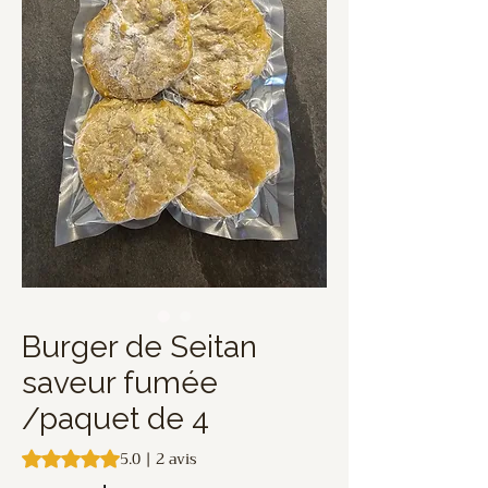
Burger de Seitan
saveur fumée
/paquet de 4
5.0 | 2 avis
La note est de 5.0 sur cinq étoiles selon 2 avis