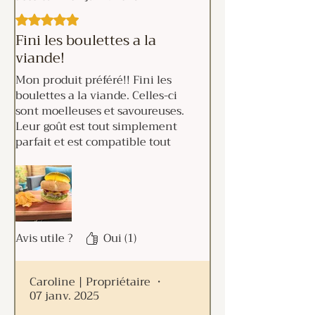
d’ail, poudre d’oignon, fines
Noté 5 sur 5.
herbes.
Fini les boulettes a la
viande!
**biologique, *sans OGM
Mon produit préféré!! Fini les
boulettes a la viande. Celles-ci
sont moelleuses et savoureuses.
Leur goût est tout simplement
parfait et est compatible tout
type de condiment! Piquant,
sucré, vinaigré. On adore!
Avis utile ?
Oui (1)
Caroline | Propriétaire
•
07 janv. 2025